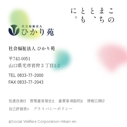
。
と
も
に
、
こ
の
ま
ち
と
社会福祉法人 ひかり苑
〒743-0051
山口県光市岩狩３丁目1-2
TEL 0833-77-2000
FAX 0833-77-2043
処遇改善
管理運営規定
重要事項説明
情報公開
プライバシーポリシー
自己評価表
©Social Welfare Corporation Hikari-en.