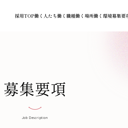
採用TOP
働く人たち
働く職種
働く場所
働く環境
募集要
募集要項
Job Description