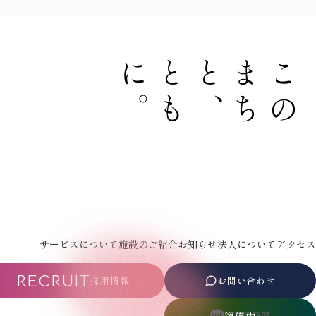
。
と
も
に
、
こ
の
ま
ち
と
サービスについて
施設のご紹介
お知らせ
法人について
アクセス
RECRUIT
採用情報
お問い合わせ
LINE登録