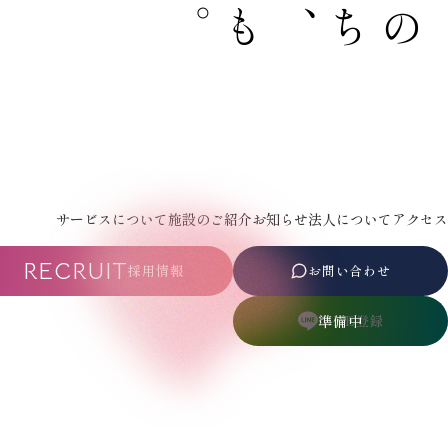
。
と
も
に
、
こ
の
ま
ち
と
サービスについて
施設のご紹介
お知らせ
法人について
アクセス
RECRUIT
採用情報
お問い合わせ
LINE登録