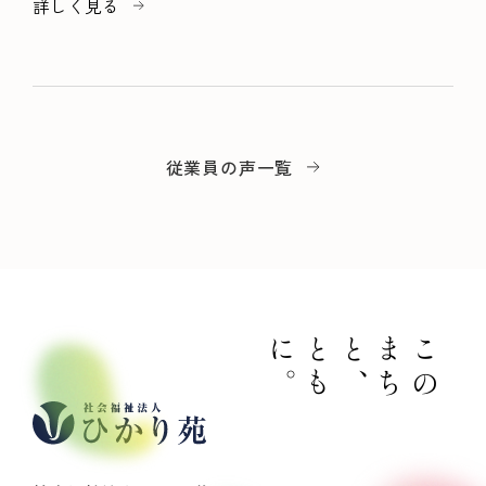
詳しく見る
従業員の声一覧
。
と
も
に
、
こ
の
ま
ち
と